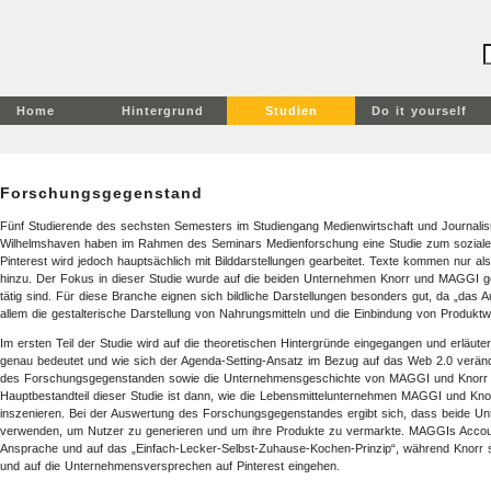
Home
Hintergrund
Studien
Do it yourself
Forschungsgegenstand
Fünf Studierende des sechsten Semesters im Studiengang Medienwirtschaft und Journal
Wilhelmshaven haben im Rahmen des Seminars Medienforschung eine Studie zum sozialen 
Pinterest wird jedoch hauptsächlich mit Bilddarstellungen gearbeitet. Texte kommen nur al
hinzu. Der Fokus in dieser Studie wurde auf die beiden Unternehmen Knorr und MAGGI ges
tätig sind. Für diese Branche eignen sich bildliche Darstellungen besonders gut, da „das A
allem die gestalterische Darstellung von Nahrungsmitteln und die Einbindung von Produktw
Im ersten Teil der Studie wird auf die theoretischen Hintergründe eingegangen und erläute
genau bedeutet und wie sich der Agenda-Setting-Ansatz im Bezug auf das Web 2.0 verände
des Forschungsgegenstanden sowie die Unternehmensgeschichte von MAGGI und Knorr u
Hauptbestandteil dieser Studie ist dann, wie die Lebensmittelunternehmen MAGGI und Knor
inszenieren. Bei der Auswertung des Forschungsgegenstandes ergibt sich, dass beide Un
verwenden, um Nutzer zu generieren und um ihre Produkte zu vermarkte. MAGGIs Account
Ansprache und auf das „Einfach-Lecker-Selbst-Zuhause-Kochen-Prinzip“, während Knorr st
und auf die Unternehmensversprechen auf Pinterest eingehen.