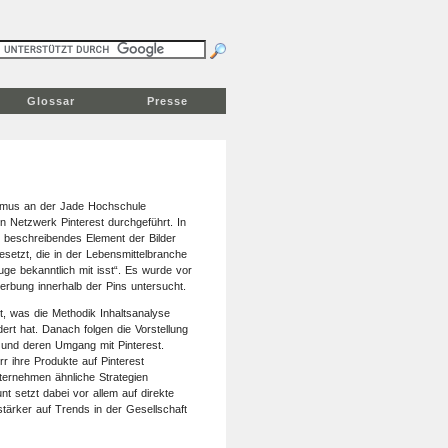
Glossar
Presse
ismus an der Jade Hochschule
Netzwerk Pinterest durchgeführt. In
s beschreibendes Element der Bilder
etzt, die in der Lebensmittelbranche
uge bekanntlich mit isst“. Es wurde vor
erbung innerhalb der Pins untersucht.
rt, was die Methodik Inhaltsanalyse
rt hat. Danach folgen die Vorstellung
nd deren Umgang mit Pinterest.
r ihre Produkte auf Pinterest
ternehmen ähnliche Strategien
 setzt dabei vor allem auf direkte
ärker auf Trends in der Gesellschaft